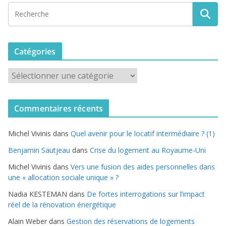
Catégories
C
a
t
Commentaires récents
é
g
Michel Vivinis
dans
Quel avenir pour le locatif intermédiaire ? (1)
o
r
Benjamin Sautjeau
dans
Crise du logement au Royaume-Uni
i
Michel Vivinis
dans
Vers une fusion des aides personnelles dans
e
une « allocation sociale unique » ?
s
Nadia KESTEMAN
dans
De fortes interrogations sur l’impact
réel de la rénovation énergétique
Alain Weber
dans
Gestion des réservations de logements