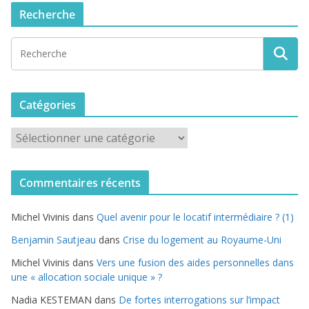
Recherche
Catégories
C
a
t
Commentaires récents
é
g
Michel Vivinis
dans
Quel avenir pour le locatif intermédiaire ? (1)
o
r
Benjamin Sautjeau
dans
Crise du logement au Royaume-Uni
i
Michel Vivinis
dans
Vers une fusion des aides personnelles dans
e
une « allocation sociale unique » ?
s
Nadia KESTEMAN
dans
De fortes interrogations sur l’impact