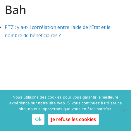
Bah
PTZ : y a-t-il corrélation entre l’aide de l’Etat et le
nombre de bénéficiaires ?
Nous utilisons des cookies pour vous garantir la meilleure
expérience sur notre site web. Si vous continuez à utiliser ce
Copyright © 2015 Politique du logement.com. Tous droits
site, nous supposerons que vous en êtes satisfait.
réservés
Ok
Je refuse les cookies
Mentions légales