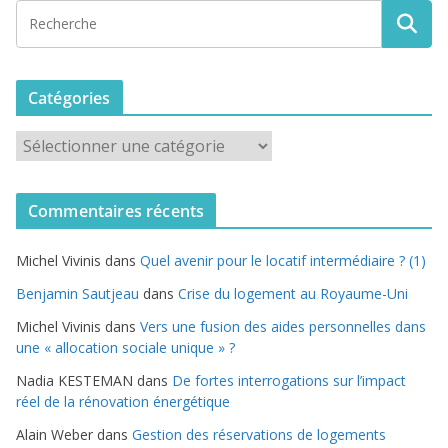
Catégories
C
a
t
Commentaires récents
é
g
Michel Vivinis
dans
Quel avenir pour le locatif intermédiaire ? (1)
o
r
Benjamin Sautjeau
dans
Crise du logement au Royaume-Uni
i
Michel Vivinis
dans
Vers une fusion des aides personnelles dans
e
une « allocation sociale unique » ?
s
Nadia KESTEMAN
dans
De fortes interrogations sur l’impact
réel de la rénovation énergétique
Alain Weber
dans
Gestion des réservations de logements