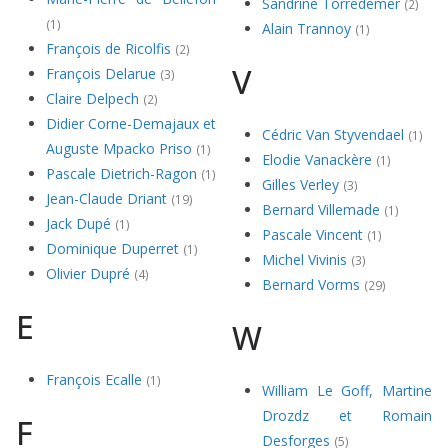
Sandrine Torredemer
(2)
(1)
Alain Trannoy
(1)
François de Ricolfis
(2)
V
François Delarue
(3)
Claire Delpech
(2)
Didier Corne-Demajaux et
Cédric Van Styvendael
(1)
Auguste Mpacko Priso
(1)
Elodie Vanackère
(1)
Pascale Dietrich-Ragon
(1)
Gilles Verley
(3)
Jean-Claude Driant
(19)
Bernard Villemade
(1)
Jack Dupé
(1)
Pascale Vincent
(1)
Dominique Duperret
(1)
Michel Vivinis
(3)
Olivier Dupré
(4)
Bernard Vorms
(29)
E
W
François Ecalle
(1)
William Le Goff, Martine
Drozdz et Romain
F
Desforges
(5)