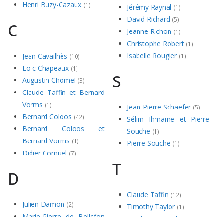
Henri Buzy-Cazaux
(1)
Jérémy Raynal
(1)
David Richard
(5)
C
Jeanne Richon
(1)
Christophe Robert
(1)
Isabelle Rougier
Jean Cavailhès
(1)
(10)
Loïc Chapeaux
(1)
S
Augustin Chomel
(3)
Claude Taffin et Bernard
Vorms
(1)
Jean-Pierre Schaefer
(5)
Bernard Coloos
(42)
Sélim Ihmaïne et Pierre
Bernard Coloos et
Souche
(1)
Bernard Vorms
(1)
Pierre Souche
(1)
Didier Cornuel
(7)
T
D
Claude Taffin
(12)
Julien Damon
(2)
Timothy Taylor
(1)
Marie-Pierre de Bellefon