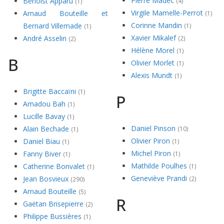
Pierre Madec
Benoist Apparu
(4)
(1)
Virgile Mamelle-Perrot
Arnaud Bouteille et
(1)
Corinne Mandin
Bernard Villemade
(1)
(1)
Xavier Mikalef
André Asselin
(2)
(2)
Hélène Morel
(1)
B
Olivier Morlet
(1)
Alexis Mundt
(1)
Brigitte Baccaïni
(1)
P
Amadou Bah
(1)
Lucille Bavay
(1)
Daniel Pinson
Alain Bechade
(10)
(1)
Olivier Piron
Daniel Biau
(1)
(1)
Michel Piron
Fanny Biver
(1)
(1)
Mathilde Poulhes
Catherine Bonvalet
(1)
(1)
Geneviève Prandi
Jean Bosvieux
(2)
(290)
Arnaud Bouteille
(5)
R
Gaëtan Brisepierre
(2)
Philippe Bussières
(1)