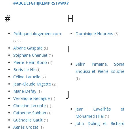
#
A
B
C
D
E
F
G
H
I
J
K
L
M
P
R
S
T
V
W
X
Y
#
H
Politiquedulogement.com
Dominique Hoorens
(6)
(288)
I
Albane Gaspard
(6)
Stéphane Chenuet
(1)
Pierre-Henri Bono
(1)
Sélim Ihmaïne, Sonia
Boris Le Hir
(1)
Snoussi et Pierre Souche
Céline Laruelle
(2)
(1)
Jean-Claude Migette
(2)
J
Marie Defay
(1)
Véronique Bédague
(1)
Christine Leconte
(1)
Jean Cavailhès et
Catherine Sabbah
(1)
Mohamed Hilal
(1)
Guénaëlle Gault
(1)
John Doling et Richard
Agnès Crozet
(1)