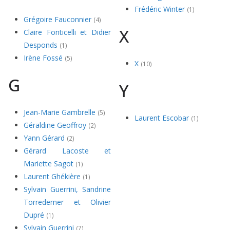
Frédéric Winter
(1)
Grégoire Fauconnier
(4)
X
Claire Fonticelli et Didier
Desponds
(1)
Irène Fossé
(5)
X
(10)
G
Y
Jean-Marie Gambrelle
(5)
Laurent Escobar
(1)
Géraldine Geoffroy
(2)
Yann Gérard
(2)
Gérard Lacoste et
Mariette Sagot
(1)
Laurent Ghékière
(1)
Sylvain Guerrini, Sandrine
Torredemer et Olivier
Dupré
(1)
Sylvain Guerrini
(7)