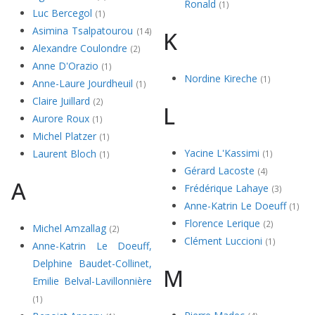
Ronald
(1)
Luc Bercegol
(1)
Asimina Tsalpatourou
(14)
K
Alexandre Coulondre
(2)
Anne D'Orazio
(1)
Nordine Kireche
(1)
Anne-Laure Jourdheuil
(1)
Claire Juillard
(2)
L
Aurore Roux
(1)
Michel Platzer
(1)
Yacine L'Kassimi
Laurent Bloch
(1)
(1)
Gérard Lacoste
(4)
A
Frédérique Lahaye
(3)
Anne-Katrin Le Doeuff
(1)
Florence Lerique
(2)
Michel Amzallag
(2)
Clément Luccioni
(1)
Anne-Katrin Le Doeuff,
Delphine Baudet-Collinet,
M
Emilie Belval-Lavillonnière
(1)