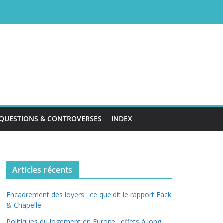
QUESTIONS & CONTROVERSES
INDEX
Articles récents
Encadrement des loyers : ce que dit le rapport Fack
& Chapelle
Politiques du logement en Europe : effets à long