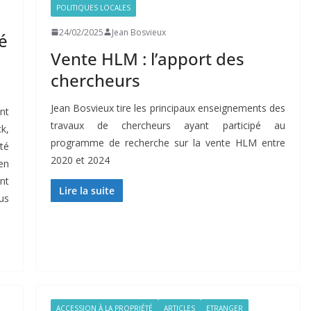
POLITIQUES LOCALES
24/02/2025
Jean Bosvieux
é
Vente HLM : l’apport des
chercheurs
Jean Bosvieux tire les principaux enseignements des
nt
travaux de chercheurs ayant participé au
k,
programme de recherche sur la vente HLM entre
té
2020 et 2024
en
nt
Lire la suite
us
ACCESSION À LA PROPRIÉTÉ
ARTICLES
ETRANGER