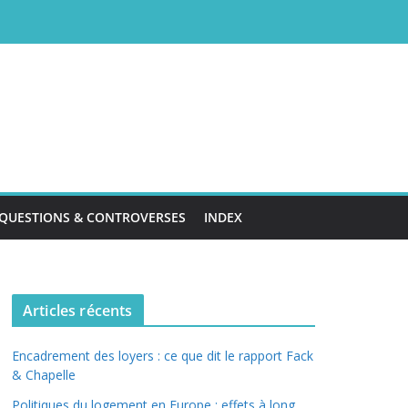
QUESTIONS & CONTROVERSES
INDEX
Articles récents
Encadrement des loyers : ce que dit le rapport Fack
& Chapelle
Politiques du logement en Europe : effets à long