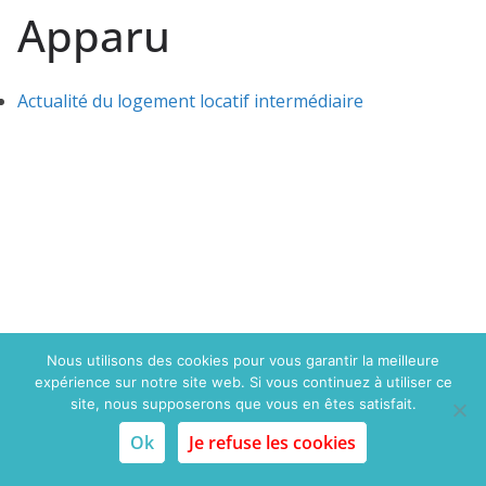
Apparu
Actualité du logement locatif intermédiaire
Nous utilisons des cookies pour vous garantir la meilleure
expérience sur notre site web. Si vous continuez à utiliser ce
Copyright © 2015 Politique du logement.com. Tous droits
site, nous supposerons que vous en êtes satisfait.
réservés
Ok
Je refuse les cookies
Mentions légales