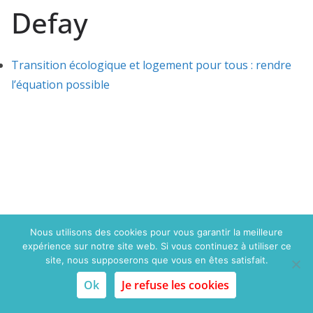
Defay
Transition écologique et logement pour tous : rendre
l’équation possible
Nous utilisons des cookies pour vous garantir la meilleure
expérience sur notre site web. Si vous continuez à utiliser ce
Copyright © 2015 Politique du logement.com. Tous droits
site, nous supposerons que vous en êtes satisfait.
réservés
Ok
Je refuse les cookies
Mentions légales