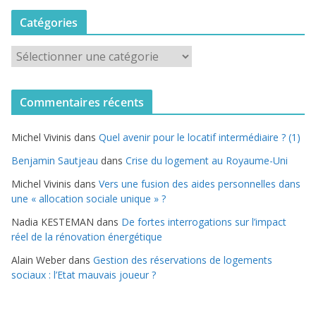
Catégories
C
a
t
Commentaires récents
é
g
Michel Vivinis
dans
Quel avenir pour le locatif intermédiaire ? (1)
o
r
Benjamin Sautjeau
dans
Crise du logement au Royaume-Uni
i
Michel Vivinis
dans
Vers une fusion des aides personnelles dans
e
une « allocation sociale unique » ?
s
Nadia KESTEMAN
dans
De fortes interrogations sur l’impact
réel de la rénovation énergétique
Alain Weber
dans
Gestion des réservations de logements
sociaux : l’Etat mauvais joueur ?