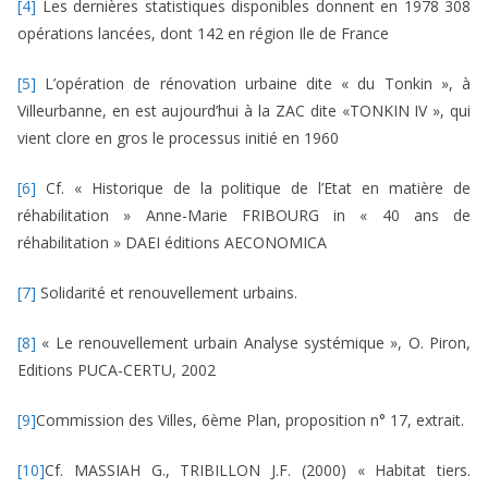
[4]
Les dernières statistiques disponibles donnent en 1978 308
opérations lancées, dont 142 en région Ile de France
[5]
L’opération de rénovation urbaine dite « du Tonkin », à
Villeurbanne, en est aujourd’hui à la ZAC dite «TONKIN IV », qui
vient clore en gros le processus initié en 1960
[6]
Cf. « Historique de la politique de l’Etat en matière de
réhabilitation » Anne-Marie FRIBOURG in « 40 ans de
réhabilitation » DAEI éditions AECONOMICA
[7]
Solidarité et renouvellement urbains.
[8]
« Le renouvellement urbain Analyse systémique », O. Piron,
Editions PUCA-CERTU, 2002
[9]
Commission des Villes, 6ème Plan, proposition n° 17, extrait.
[10]
Cf. MASSIAH G., TRIBILLON J.F. (2000) « Habitat tiers.