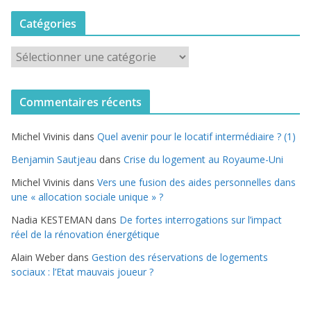
Catégories
C
a
t
Commentaires récents
é
g
Michel Vivinis
dans
Quel avenir pour le locatif intermédiaire ? (1)
o
r
Benjamin Sautjeau
dans
Crise du logement au Royaume-Uni
i
Michel Vivinis
dans
Vers une fusion des aides personnelles dans
e
une « allocation sociale unique » ?
s
Nadia KESTEMAN
dans
De fortes interrogations sur l’impact
réel de la rénovation énergétique
Alain Weber
dans
Gestion des réservations de logements
sociaux : l’Etat mauvais joueur ?