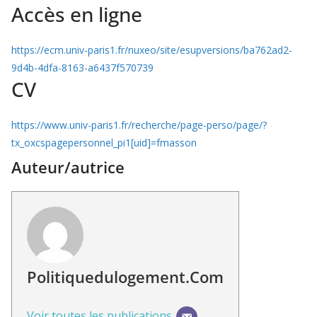
Accès en ligne
https://ecm.univ-paris1.fr/nuxeo/site/esupversions/ba762ad2-
9d4b-4dfa-8163-a6437f570739
CV
https://www.univ-paris1.fr/recherche/page-perso/page/?
tx_oxcspagepersonnel_pi1[uid]=fmasson
Auteur/autrice
Politiquedulogement.com
Voir toutes les publications