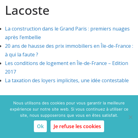
Lacoste
La construction dans le Grand Paris : premiers nuages
après l’embellie
20 ans de hausse des prix immobiliers en Île-de-France :
à qui la faute ?
Les conditions de logement en Île-de-France – Edition
2017
La taxation des loyers implicites, une idée contestable
Nous utilisons des cookies pour vous garantir la meilleure
expérience sur notre site web. Si vous continuez à utiliser ce
Copyright © 2015 Politique du logement.com. Tous droits
site, nous supposerons que vous en êtes satisfait.
réservés
Ok
Je refuse les cookies
Mentions légales