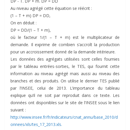
DP - T. DP + m. DP = DD
Au niveau agrégé cette équation se réécrit :
(1 – T + m) DP = DD,
On en déduit :
DP = DD/(1 – T + m),
où le facteur 1/(1 – T + m) est le multiplicateur de
demande. Il exprime de combien s’accroît la production
pour un accroissement donné de la demande intérieure.
Les données des agrégats utilisées sont celles fournies
par le tableau entrées-sorties, le TES, qui fournit cette
information au niveau agrégé mais aussi au niveau des
branches et des produits. On utilise le dernier TES publié
par l’INSEE, celui de 2013. L’importance du tableau
explique qu’il ne soit par reproduit dans ce texte. Les
données ont disponibles sur le site de l’INSEE sous le lien
suivant :
http://www.insee.fr/fr/indicateurs/cnat_annu/base_2010/d
onnees/xls/tes_17_2013.xls.