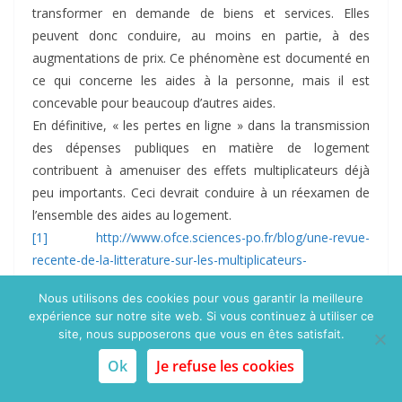
transformer en demande de biens et services. Elles
peuvent donc conduire, au moins en partie, à des
augmentations de prix. Ce phénomène est documenté en
ce qui concerne les aides à la personne, mais il est
concevable pour beaucoup d’autres aides.
En définitive, « les pertes en ligne » dans la transmission
des dépenses publiques en matière de logement
contribuent à amenuiser des effets multiplicateurs déjà
peu importants. Ceci devrait conduire à un réexamen de
l’ensemble des aides au logement.
[1]
http://www.ofce.sciences-po.fr/blog/une-revue-
recente-de-la-litterature-sur-les-multiplicateurs-
budgetaires-la-taille-compte/
Nous utilisons des cookies pour vous garantir la meilleure
[2]
Site economieimmobiliere.com :
Comment
expérience sur notre site web. Si vous continuez à utiliser ce
économiser dix milliards de dépenses publiques en
site, nous supposerons que vous en êtes satisfait.
logement ?
Ok
Je refuse les cookies