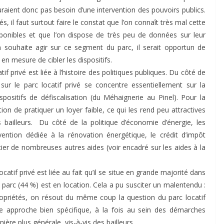
uraient donc pas besoin d’une intervention des pouvoirs publics.
s, il faut surtout faire le constat que l’on connaît très mal cette
sponibles et que l’on dispose de très peu de données sur leur
’on souhaite agir sur ce segment du parc, il serait opportun de
en mesure de cibler les dispositifs.
f privé est liée à l’histoire des politiques publiques. Du côté de
 sur le parc locatif privé se concentre essentiellement sur la
ositifs de défiscalisation (du Méhaignerie au Pinel). Pour la
on de pratiquer un loyer faible, ce qui les rend peu attractives
 bailleurs. Du côté de la politique d’économie d’énergie, les
bvention dédiée à la rénovation énergétique, le crédit d’impôt
cier de nombreuses autres aides (voir encadré sur les aides à la
atif privé est liée au fait qu’il se situe en grande majorité dans
 parc (44 %) est en location. Cela a pu susciter un malentendu :
ropriétés, on résout du même coup la question du parc locatif
e approche bien spécifique, à la fois au sein des démarches
ère plus générale, vis-à-vis des bailleurs.