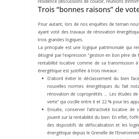
résidence (discussions de couloir, réunions d’infor
Trois “bonnes raisons” de vot
Pour autant, lors de nos enquêtes de terrain nous
ayant voté des travaux de rénovation énergétique
trois grandes logiques.
La principale est une logique patrimoniale qui r
désigné par l'expression “gestion en bon père de fam
rentabilité locative comme de sa transmission à 
énergétique est justifiée à trois niveaux :
D’abord éviter le déclassement du bien face
nouvelles normes énergétiques du fait no
rénovation de copropriétés … Les études de 
verte” qui oscille entre 6 et 22 % pour les ap
Ensuite, conserver l’attractivité locative 
jouent sur la rentabilité du bien. En effet, l’
des dispositifs de défiscalisation et les l
énergétique depuis le Grenelle de l’Environne