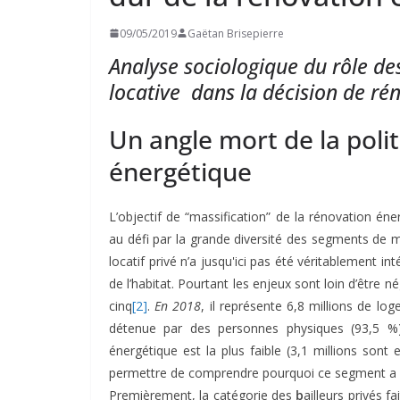
09/05/2019
Gaëtan Brisepierre
Analyse sociologique du rôle des 
locative dans la décision de ré
Un angle mort de la poli
énergétique
L’objectif de “massification” de la rénovation éner
au défi par la grande diversité des segments de 
locatif privé n’a jusqu'ici pas été véritablement i
de l’habitat. Pourtant les enjeux sont loin d’être
cinq
[2]
.
En 2018
, il représente 6,8 millions de lo
détenue par des personnes physiques (93,5 %)
énergétique est la plus faible (3,1 millions son
permettre de comprendre pourquoi ce segment a ét
Premièrement, la catégorie des
b
ailleurs privés f