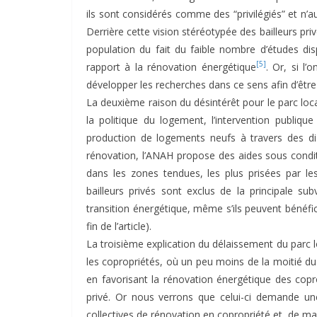
ils sont considérés comme des “privilégiés” et n’a
Derrière cette vision stéréotypée des bailleurs privé
population du fait du faible nombre d’études di
[5]
rapport à la rénovation énergétique
. Or, si l
développer les recherches dans ce sens afin d’être 
La deuxième raison du désintérêt pour le parc locati
la politique du logement, l’intervention publique
production de logements neufs à travers des disp
rénovation, l’ANAH propose des aides sous conditi
dans les zones tendues, les plus prisées par les
bailleurs privés sont exclus de la principale su
transition énergétique, même s’ils peuvent bénéfi
fin de l’article).
La troisième explication du délaissement du parc loc
les copropriétés, où un peu moins de la moitié du
en favorisant la rénovation énergétique des cop
privé. Or nous verrons que celui-ci demande un
collectives de rénovation en copropriété et, de mani