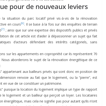
ue pour de nouveaux leviers
la situation du parc locatif privé vis-à-vis de la rénovation
[6]
ective en cours
. Il se base à la fois sur des enquêtes de terrain
[7]
0
; ainsi que sur une expertise des dispositifs publics et privés
bition de cet article est d’aider à dépassionner un sujet qui fait
tiques d’acteurs défendant des intérêts catégoriels, sans
rons sur les appartements en copropriété car ils représentent 70
ue. Nous aborderons le sujet de la rénovation énergétique de ce
:
s” appartenant aux bailleurs privés qui sont donc en position de
dimension renvoie au fait que le logement, ou la “pierre”, est
 en vue de se constituer un patrimoine.
ens” puisque la location du logement implique un type de rapport
pe le logement et un bailleur qui perçoit un loyer. Les locataires
on énergétique, mais cela ne signifie pas pour autant qu’ils n’ont