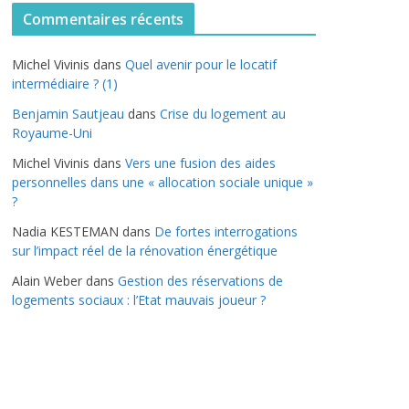
t
Commentaires récents
é
g
Michel Vivinis
dans
Quel avenir pour le locatif
o
intermédiaire ? (1)
r
Benjamin Sautjeau
dans
Crise du logement au
i
Royaume-Uni
e
s
Michel Vivinis
dans
Vers une fusion des aides
personnelles dans une « allocation sociale unique »
?
Nadia KESTEMAN
dans
De fortes interrogations
sur l’impact réel de la rénovation énergétique
Alain Weber
dans
Gestion des réservations de
logements sociaux : l’Etat mauvais joueur ?