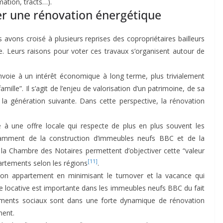
mation, tracts…).
er une rénovation énergétique
 avons croisé à plusieurs reprises des copropriétaires bailleurs
. Leurs raisons pour voter ces travaux s’organisent autour de
envoie à un intérêt économique à long terme, plus trivialement
ille”. Il s’agit de l’enjeu de valorisation d’un patrimoine, de sa
la génération suivante. Dans cette perspective, la rénovation
 à une offre locale qui respecte de plus en plus souvent les
tamment de la construction d’immeubles neufs BBC et de la
la Chambre des Notaires permettent d’objectiver cette “valeur
[11]
partements selon les régions
.
de son appartement en minimisant le turnover et la vacance qui
offre locative est importante dans les immeubles neufs BBC du fait
ogements sociaux sont dans une forte dynamique de rénovation
ment.