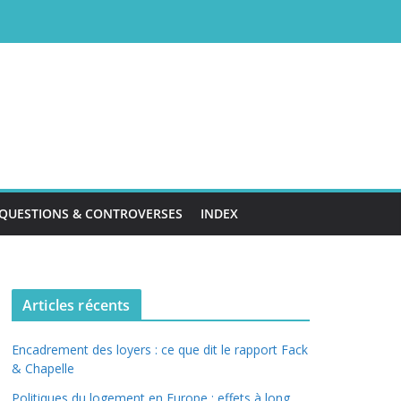
QUESTIONS & CONTROVERSES
INDEX
Articles récents
Encadrement des loyers : ce que dit le rapport Fack
& Chapelle
Politiques du logement en Europe : effets à long