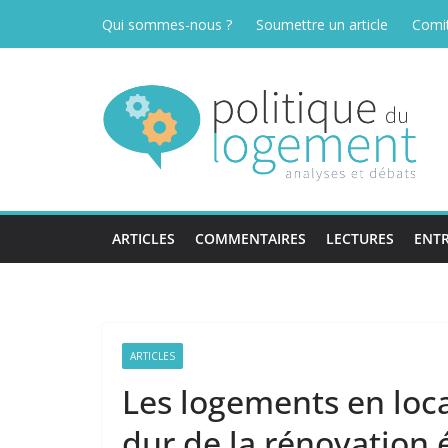
Passer
Qui sommes-nous ?
Soumettre un article
Comit
au
contenu
ARTICLES
COMMENTAIRES
LECTURES
ENTR
ARTICLES
Les logements en loca
dur de la rénovation