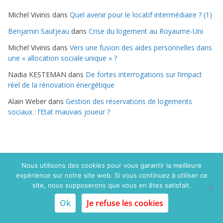
g
Michel Vivinis
dans
Quel avenir pour le locatif intermédiaire ? (1)
o
r
Benjamin Sautjeau
dans
Crise du logement au Royaume-Uni
i
Michel Vivinis
dans
Vers une fusion des aides personnelles dans
e
une « allocation sociale unique » ?
s
Nadia KESTEMAN
dans
De fortes interrogations sur l’impact
réel de la rénovation énergétique
Alain Weber
dans
Gestion des réservations de logements
sociaux : l’Etat mauvais joueur ?
Nous utilisons des cookies pour vous garantir la meilleure
expérience sur notre site web. Si vous continuez à utiliser ce
Copyright © 2015 Politique du logement.com. Tous droits
site, nous supposerons que vous en êtes satisfait.
réservés
Ok
Je refuse les cookies
Mentions légales