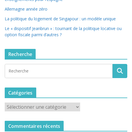
Allemagne année zéro
La politique du logement de Singapour : un modèle unique
Le « dispositif Jeanbrun » : tournant de la politique locative ou
option fiscale parmi d’autres ?
Recherche
Catégories
C
a
t
Commentaires récents
é