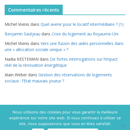
t
Commentaires récents
é
g
Michel Vivinis
dans
Quel avenir pour le locatif intermédiaire ? (1)
o
r
Benjamin Sautjeau
dans
Crise du logement au Royaume-Uni
i
Michel Vivinis
dans
Vers une fusion des aides personnelles dans
e
une « allocation sociale unique » ?
s
Nadia KESTEMAN
dans
De fortes interrogations sur l’impact
réel de la rénovation énergétique
Alain Weber
dans
Gestion des réservations de logements
sociaux : l’Etat mauvais joueur ?
Nous utilisons des cookies pour vous garantir la meilleure
expérience sur notre site web. Si vous continuez à utiliser ce
Copyright © 2015 Politique du logement.com. Tous droits
site, nous supposerons que vous en êtes satisfait.
réservés