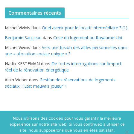
t
Commentaires récents
é
g
Michel Vivinis
dans
Quel avenir pour le locatif intermédiaire ? (1)
o
r
Benjamin Sautjeau
dans
Crise du logement au Royaume-Uni
i
Michel Vivinis
dans
Vers une fusion des aides personnelles dans
e
une « allocation sociale unique » ?
s
Nadia KESTEMAN
dans
De fortes interrogations sur l’impact
réel de la rénovation énergétique
Alain Weber
dans
Gestion des réservations de logements
sociaux : l’Etat mauvais joueur ?
Nous utilisons des cookies pour vous garantir la meilleure
expérience sur notre site web. Si vous continuez à utiliser ce
Copyright © 2015 Politique du logement.com. Tous droits
site, nous supposerons que vous en êtes satisfait.