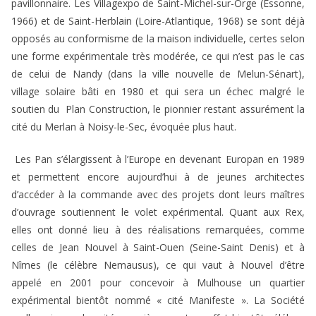
pavillonnaire. Les Villagexpo de Saint-Michel-sur-Orge (Essonne,
1966) et de Saint-Herblain (Loire-Atlantique, 1968) se sont déjà
opposés au conformisme de la maison individuelle, certes selon
une forme expérimentale très modérée, ce qui n’est pas le cas
de celui de Nandy (dans la ville nouvelle de Melun-Sénart),
village solaire bâti en 1980 et qui sera un échec malgré le
soutien du Plan Construction, le pionnier restant assurément la
cité du Merlan à Noisy-le-Sec, évoquée plus haut.
Les Pan s’élargissent à l’Europe en devenant Europan en 1989
et permettent encore aujourd’hui à de jeunes architectes
d’accéder à la commande avec des projets dont leurs maîtres
d’ouvrage soutiennent le volet expérimental. Quant aux Rex,
elles ont donné lieu à des réalisations remarquées, comme
celles de Jean Nouvel à Saint-Ouen (Seine-Saint Denis) et à
Nîmes (le célèbre Nemausus), ce qui vaut à Nouvel d’être
appelé en 2001 pour concevoir à Mulhouse un quartier
expérimental bientôt nommé « cité Manifeste ». La Société