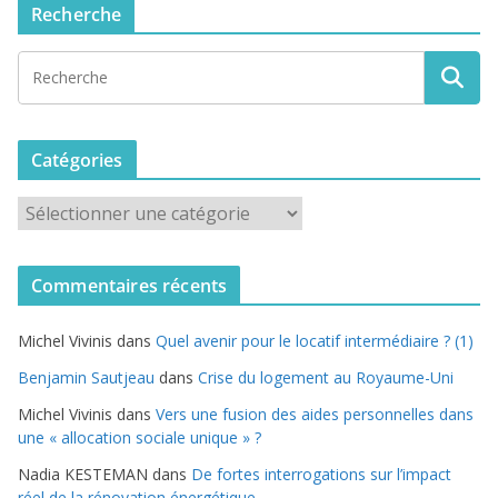
Recherche
Catégories
C
a
t
Commentaires récents
é
g
Michel Vivinis
dans
Quel avenir pour le locatif intermédiaire ? (1)
o
r
Benjamin Sautjeau
dans
Crise du logement au Royaume-Uni
i
Michel Vivinis
dans
Vers une fusion des aides personnelles dans
e
une « allocation sociale unique » ?
s
Nadia KESTEMAN
dans
De fortes interrogations sur l’impact
réel de la rénovation énergétique