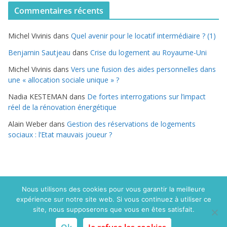
t
Commentaires récents
é
g
Michel Vivinis
dans
Quel avenir pour le locatif intermédiaire ? (1)
o
r
Benjamin Sautjeau
dans
Crise du logement au Royaume-Uni
i
Michel Vivinis
dans
Vers une fusion des aides personnelles dans
e
une « allocation sociale unique » ?
s
Nadia KESTEMAN
dans
De fortes interrogations sur l’impact
réel de la rénovation énergétique
Alain Weber
dans
Gestion des réservations de logements
sociaux : l’Etat mauvais joueur ?
Nous utilisons des cookies pour vous garantir la meilleure
expérience sur notre site web. Si vous continuez à utiliser ce
Copyright © 2015 Politique du logement.com. Tous droits
site, nous supposerons que vous en êtes satisfait.
réservés