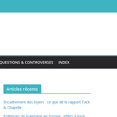
QUESTIONS & CONTROVERSES
INDEX
Articles récents
Encadrement des loyers : ce que dit le rapport Fack
& Chapelle
Politiques du logement en Europe : effets à long