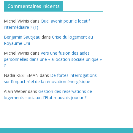
t
Commentaires récents
é
g
Michel Vivinis
dans
Quel avenir pour le locatif
o
intermédiaire ? (1)
r
Benjamin Sautjeau
dans
Crise du logement au
i
Royaume-Uni
e
s
Michel Vivinis
dans
Vers une fusion des aides
personnelles dans une « allocation sociale unique »
?
Nadia KESTEMAN
dans
De fortes interrogations
sur l’impact réel de la rénovation énergétique
Alain Weber
dans
Gestion des réservations de
logements sociaux : l’Etat mauvais joueur ?