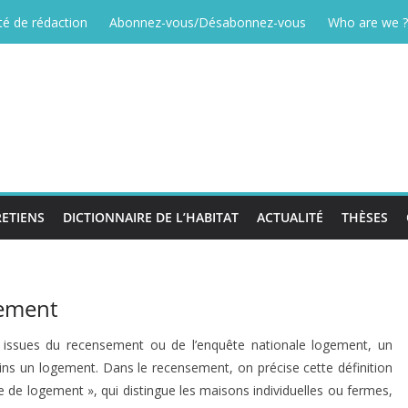
é de rédaction
Abonnez-vous/Désabonnez-vous
Who are we ?
ETIENS
DICTIONNAIRE DE L’HABITAT
ACTUALITÉ
THÈSES
gement
E issues du recensement ou de l’enquête nationale logement, un
s un logement. Dans le recensement, on précise cette définition
ype de logement », qui distingue les maisons individuelles ou fermes,