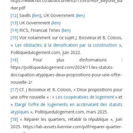
https://www.hbf.co.uk/documents/13395/HBF_Beyond_Ba
rker.pdf
[12]
Savills (
lien
), UK Government
(lien)
[13]
UK Government
(lien)
[14]
RICS, Financial Times
(lien)
[15]
Voir notamment sur ce sujet J. Bosvieux et B. Coloos,
«
Les obstacles à la densification par la construction
»,
Politiquedulogement.com, juin 2022.
[16]
Pour plus d’informations :
https://politiquedulogement.com/2024/11/les-statuts-
doccupation-atypiques-deux-propositions-pour-une-offre-
nouvelle-2/
[17]
Cf. J Bosvieux et B. Coloos, « Deux propositions pour
une offre nouvelle » : «
Les coopératives de logement
» et
«
Elargir l’offre de logements en acclimatant des statuts
atypiques
», Politiquedulogement.com, mars 2025.
[18]
« Réparer les quartiers, rétablir la république », juin
2025. https://lab-assets.livemixr.com/pdf/reparer-quartier-