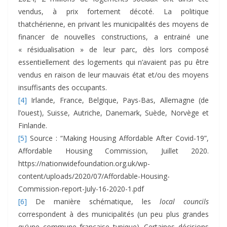
vendus, à prix fortement décoté. La politique
thatchérienne, en privant les municipalités des moyens de
financer de nouvelles constructions, a entrainé une
« résidualisation » de leur parc, dès lors composé
essentiellement des logements qui n’avaient pas pu être
vendus en raison de leur mauvais état et/ou des moyens
insuffisants des occupants.
[4]
Irlande, France, Belgique, Pays-Bas, Allemagne (de
l’ouest), Suisse, Autriche, Danemark, Suède, Norvège et
Finlande.
[5]
Source : “Making Housing Affordable After Covid-19”,
Affordable Housing Commission, Juillet 2020.
https://nationwidefoundation.org.uk/wp-
content/uploads/2020/07/Affordable-Housing-
Commission-report-July-16-2020-1.pdf
[6]
De manière schématique, les
local councils
correspondent à des municipalités (un peu plus grandes
qu’une commune française typique). Certaines décisions