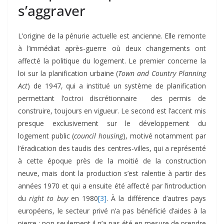
s’aggraver
L’origine de la pénurie actuelle est ancienne. Elle remonte
à l’immédiat après-guerre où deux changements ont
affecté la politique du logement. Le premier concerne la
loi sur la planification urbaine (
Town and Country Planning
Act
) de 1947, qui a institué un système de planification
permettant l’octroi discrétionnaire des permis de
construire, toujours en vigueur. Le second est l’accent mis
presque exclusivement sur le développement du
logement public (
council housing
), motivé notamment par
l’éradication des taudis des centres-villes, qui a représenté
à cette époque près de la moitié de la construction
neuve, mais dont la production s’est ralentie à partir des
années 1970 et qui a ensuite été affecté par l’introduction
du
right to buy
en 1980
[3]
. À la différence d’autres pays
européens, le secteur privé n’a pas bénéficié d’aides à la
pierre : non seulement il n’a pas été en mesure de prendre