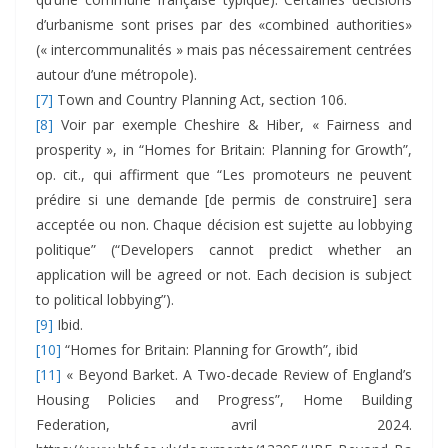
d’urbanisme sont prises par des «combined authorities»
(« intercommunalités » mais pas nécessairement centrées
autour d’une métropole).
[7]
Town and Country Planning Act, section 106.
[8]
Voir par exemple Cheshire & Hiber, « Fairness and
prosperity », in “Homes for Britain: Planning for Growth”,
op. cit., qui affirment que “Les promoteurs ne peuvent
prédire si une demande [de permis de construire] sera
acceptée ou non. Chaque décision est sujette au lobbying
politique” (“Developers cannot predict whether an
application will be agreed or not. Each decision is subject
to political lobbying”).
[9]
Ibid.
[10]
“Homes for Britain: Planning for Growth”, ibid
[11]
« Beyond Barket. A Two-decade Review of England’s
Housing Policies and Progress”, Home Building
Federation, avril 2024.