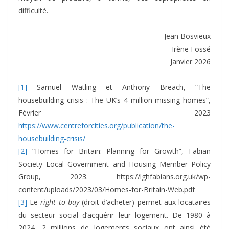
difficulté.
Jean Bosvieux
Irène Fossé
Janvier 2026
__________________________
[1]
Samuel Watling et Anthony Breach, “The
housebuilding crisis : The UK’s 4 million missing homes”,
Février 2023
https://www.centreforcities.org/publication/the-
housebuilding-crisis/
[2]
“Homes for Britain: Planning for Growth”, Fabian
Society Local Government and Housing Member Policy
Group, 2023. https://lghfabians.org.uk/wp-
content/uploads/2023/03/Homes-for-Britain-Web.pdf
[3]
Le
right to buy
(droit d’acheter) permet aux locataires
du secteur social d’acquérir leur logement. De 1980 à
2024, 2 millions de logements sociaux ont ainsi été