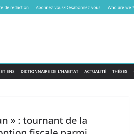
é de rédaction
Abonnez-vous/Désabonnez-vous
Who are we ?
ETIENS
DICTIONNAIRE DE L’HABITAT
ACTUALITÉ
THÈSES
un » : tournant de la
option fiscale parmi