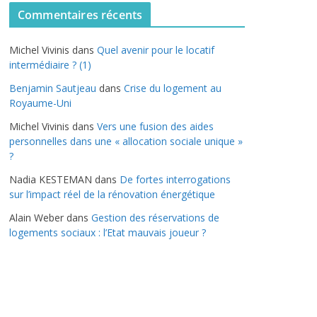
t
Commentaires récents
é
g
Michel Vivinis
dans
Quel avenir pour le locatif
o
intermédiaire ? (1)
r
Benjamin Sautjeau
dans
Crise du logement au
i
Royaume-Uni
e
s
Michel Vivinis
dans
Vers une fusion des aides
personnelles dans une « allocation sociale unique »
?
Nadia KESTEMAN
dans
De fortes interrogations
sur l’impact réel de la rénovation énergétique
Alain Weber
dans
Gestion des réservations de
logements sociaux : l’Etat mauvais joueur ?