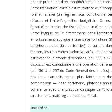
adopté prend une direction différente : il ne const
Cette translation lexicale est révélatrice d’un compr
format familier (un régime fiscal conditionné, t
réforme et limite l’exposition budgétaire. On e
l’ajout d’une “cartouche fiscale”, au sein d’une pa
Cette logique se lit directement dans l’archit
amortissement appliqué à une base forfaitaire (8
amortissables au titre du foncier), et sur une d
l’ancien, les taux varient selon la catégorie locati
est plafonné (plafonds différenciés, de 8 000 à 12
dispositif est conditionné à une opération de réha
(art 150 U et 257 du Code Général des Impôts) 
des taux d’amortissement plus faibles que da
combinaison — base forfaitaire, plafonds annue
cohérente avec une pratique classique de “pilota
directement, mais règle un curseur fiscal.
Encadré n°1