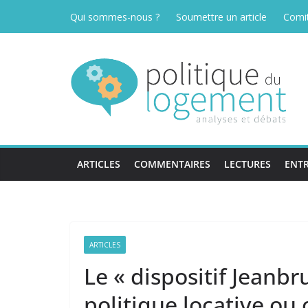
Passer
Qui sommes-nous ?
Soumettre un article
Comit
au
contenu
ARTICLES
COMMENTAIRES
LECTURES
ENTR
ARTICLES
Le « dispositif Jeanbr
politique locative ou 