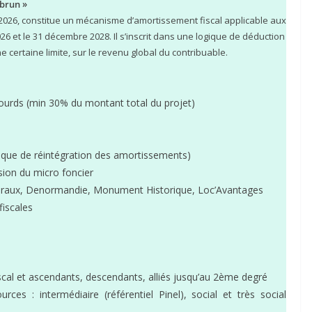
nbrun »
ur 2026, constitue un mécanisme d’amortissement fiscal applicable aux
026 et le 31 décembre 2028. Il s’inscrit dans une logique de déduction
 certaine limite, sur le revenu global du contribuable.
ourds (min 30% du montant total du projet)
risque de réintégration des amortissements)
sion du micro foncier
alraux, Denormandie, Monument Historique, Loc’Avantages
fiscales
scal et ascendants, descendants, alliés jusqu’au 2ème degré
ces : intermédiaire (référentiel Pinel), social et très social