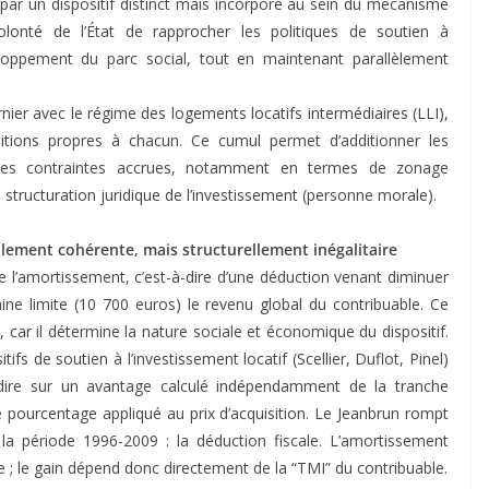
 par un dispositif distinct mais incorporé au sein du mécanisme
olonté de l’État de rapprocher les politiques de soutien à
veloppement du parc social, tout en maintenant parallèlement
rnier avec le régime des logements locatifs intermédiaires (LLI),
itions propres à chacun. Ce cumul permet d’additionner les
 des contraintes accrues, notamment en termes de zonage
structuration juridique de l’investissement (personne morale).
calement cohérente, mais structurellement inégalitaire
de l’amortissement, c’est-à-dire d’une déduction venant diminuer
aine limite (10 700 euros) le revenu global du contribuable. Ce
 car il détermine la nature sociale et économique du dispositif.
ifs de soutien à l’investissement locatif (Scellier, Duflot, Pinel)
-dire sur un avantage calculé indépendamment de la tranche
 pourcentage appliqué au prix d’acquisition. Le Jeanbrun rompt
la période 1996-2009 : la déduction fiscale. L’amortissement
e ; le gain dépend donc directement de la “TMI” du contribuable.