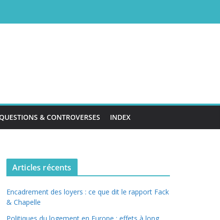
QUESTIONS & CONTROVERSES
INDEX
Articles récents
Encadrement des loyers : ce que dit le rapport Fack
& Chapelle
Politiques du logement en Europe : effets à long