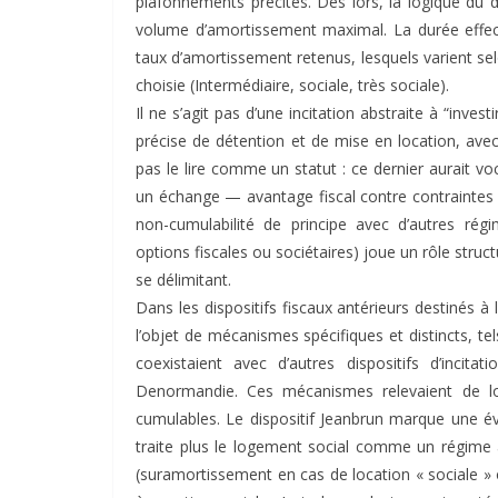
plafonnements précités. Dès lors, la logique du d
volume d’amortissement maximal. La durée effec
taux d’amortissement retenus, lesquels varient sel
choisie (Intermédiaire, sociale, très sociale).
Il ne s’agit pas d’une incitation abstraite à “inve
précise de détention et de mise en location, avec
pas le lire comme un statut : ce dernier aurait voc
un échange — avantage fiscal contre contraintes 
non-cumulabilité de principe avec d’autres rég
options fiscales ou sociétaires) joue un rôle structu
se délimitant.
Dans les dispositifs fiscaux antérieurs destinés à 
l’objet de mécanismes spécifiques et distincts, tel
coexistaient avec d’autres dispositifs d’incit
Denormandie. Ces mécanismes relevaient de lo
cumulables. Le dispositif Jeanbrun marque une évo
traite plus le logement social comme un régime
(suramortissement en cas de location « sociale » o