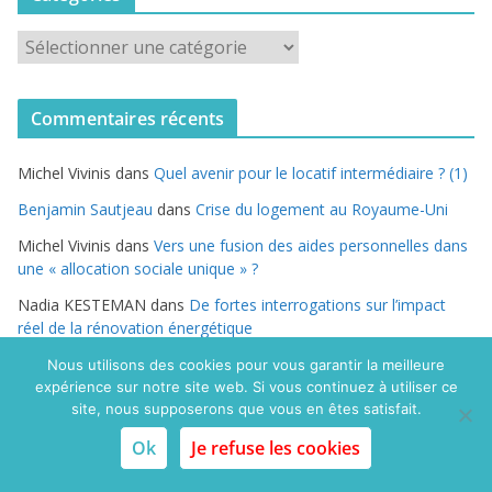
C
a
t
Commentaires récents
é
g
Michel Vivinis
dans
Quel avenir pour le locatif intermédiaire ? (1)
o
r
Benjamin Sautjeau
dans
Crise du logement au Royaume-Uni
i
Michel Vivinis
dans
Vers une fusion des aides personnelles dans
e
une « allocation sociale unique » ?
s
Nadia KESTEMAN
dans
De fortes interrogations sur l’impact
réel de la rénovation énergétique
Alain Weber
dans
Gestion des réservations de logements
Nous utilisons des cookies pour vous garantir la meilleure
sociaux : l’Etat mauvais joueur ?
expérience sur notre site web. Si vous continuez à utiliser ce
site, nous supposerons que vous en êtes satisfait.
Ok
Je refuse les cookies