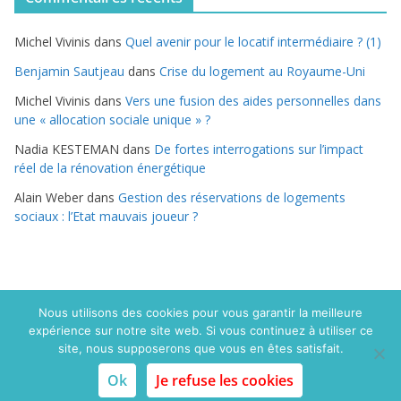
é
g
Michel Vivinis
dans
Quel avenir pour le locatif intermédiaire ? (1)
o
r
Benjamin Sautjeau
dans
Crise du logement au Royaume-Uni
i
Michel Vivinis
dans
Vers une fusion des aides personnelles dans
e
une « allocation sociale unique » ?
s
Nadia KESTEMAN
dans
De fortes interrogations sur l’impact
réel de la rénovation énergétique
Alain Weber
dans
Gestion des réservations de logements
sociaux : l’Etat mauvais joueur ?
Nous utilisons des cookies pour vous garantir la meilleure
expérience sur notre site web. Si vous continuez à utiliser ce
Copyright © 2015 Politique du logement.com. Tous droits
site, nous supposerons que vous en êtes satisfait.
réservés
Ok
Je refuse les cookies
Mentions légales