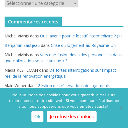
C
a
t
Commentaires récents
é
g
Michel Vivinis
dans
Quel avenir pour le locatif intermédiaire ? (1)
o
r
Benjamin Sautjeau
dans
Crise du logement au Royaume-Uni
i
Michel Vivinis
dans
Vers une fusion des aides personnelles dans
e
une « allocation sociale unique » ?
s
Nadia KESTEMAN
dans
De fortes interrogations sur l’impact
réel de la rénovation énergétique
Alain Weber
dans
Gestion des réservations de logements
sociaux : l’Etat mauvais joueur ?
Nous utilisons des cookies pour vous garantir la meilleure
expérience sur notre site web. Si vous continuez à utiliser ce
site, nous supposerons que vous en êtes satisfait.
Ok
Je refuse les cookies