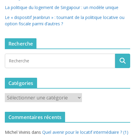
La politique du logement de Singapour : un modèle unique
Le « dispositif Jeanbrun » : tournant de la politique locative ou
option fiscale parmi d’autres ?
Recherche
Catégories
C
a
t
Commentaires récents
é
g
Michel Vivinis
dans
Quel avenir pour le locatif intermédiaire ? (1)
o