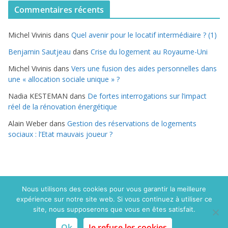
t
Commentaires récents
é
g
Michel Vivinis
dans
Quel avenir pour le locatif intermédiaire ? (1)
o
r
Benjamin Sautjeau
dans
Crise du logement au Royaume-Uni
i
Michel Vivinis
dans
Vers une fusion des aides personnelles dans
e
une « allocation sociale unique » ?
s
Nadia KESTEMAN
dans
De fortes interrogations sur l’impact
réel de la rénovation énergétique
Alain Weber
dans
Gestion des réservations de logements
sociaux : l’Etat mauvais joueur ?
Nous utilisons des cookies pour vous garantir la meilleure
expérience sur notre site web. Si vous continuez à utiliser ce
Copyright © 2015 Politique du logement.com. Tous droits
site, nous supposerons que vous en êtes satisfait.
réservés
Ok
Je refuse les cookies