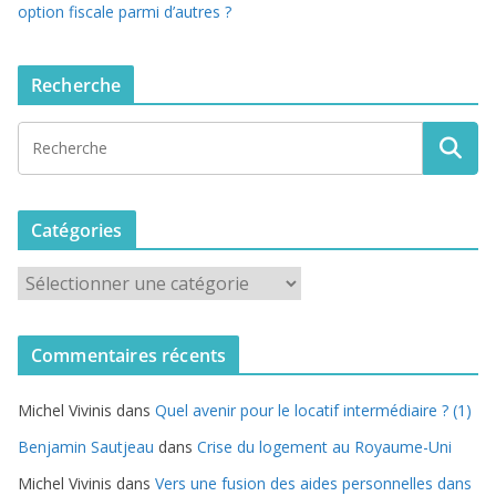
option fiscale parmi d’autres ?
Recherche
Catégories
C
a
t
Commentaires récents
é
g
Michel Vivinis
dans
Quel avenir pour le locatif intermédiaire ? (1)
o
r
Benjamin Sautjeau
dans
Crise du logement au Royaume-Uni
i
Michel Vivinis
dans
Vers une fusion des aides personnelles dans