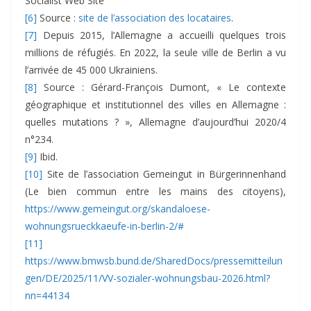
Socialist Web Site
[6]
Source :
site de l’association des locataires
.
[7]
Depuis 2015, l’Allemagne a accueilli quelques trois
millions de réfugiés. En 2022, la seule ville de Berlin a vu
l’arrivée de 45 000 Ukrainiens.
[8]
Source : Gérard-François Dumont, « Le contexte
géographique et institutionnel des villes en Allemagne :
quelles mutations ? », Allemagne d’aujourd’hui 2020/4
n°234.
[9]
Ibid.
[10]
Site de l’association Gemeingut in Bürgerinnenhand
(Le bien commun entre les mains des citoyens),
https://www.gemeingut.org/skandaloese-
wohnungsrueckkaeufe-in-berlin-2/#
[11]
https://www.bmwsb.bund.de/SharedDocs/pressemitteilun
gen/DE/2025/11/VV-sozialer-wohnungsbau-2026.html?
nn=44134