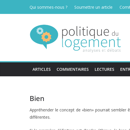
Passer
Qui sommes-nous ?
Soumettre un article
Comit
au
contenu
ARTICLES
COMMENTAIRES
LECTURES
ENTR
Bien
Appréhender le concept de «bien» pourrait sembler êt
différentes.