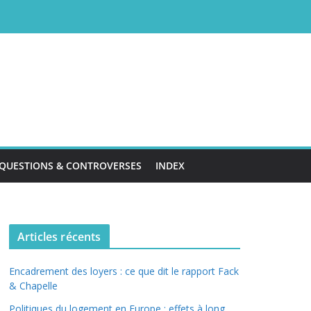
QUESTIONS & CONTROVERSES
INDEX
Articles récents
Encadrement des loyers : ce que dit le rapport Fack
& Chapelle
Politiques du logement en Europe : effets à long