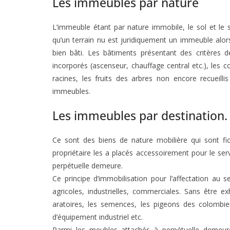
Les immeubles par nature
L’immeuble étant par nature immobile, le sol et le s
qu’un terrain nu est juridiquement un immeuble alors
bien bâti. Les bâtiments présentant des critères de
incorporés (ascenseur, chauffage central etc.), les co
racines, les fruits des arbres non encore recueill
immeubles.
Les immeubles par destination.
Ce sont des biens de nature mobilière qui sont f
propriétaire les a placés accessoirement pour le serv
perpétuelle demeure.
Ce principe d’immobilisation pour l’affectation au 
agricoles, industrielles, commerciales. Sans être ex
aratoires, les semences, les pigeons des colombiers
d’équipement industriel etc.
Parmi les meubles attachés à perpétuelle demeur