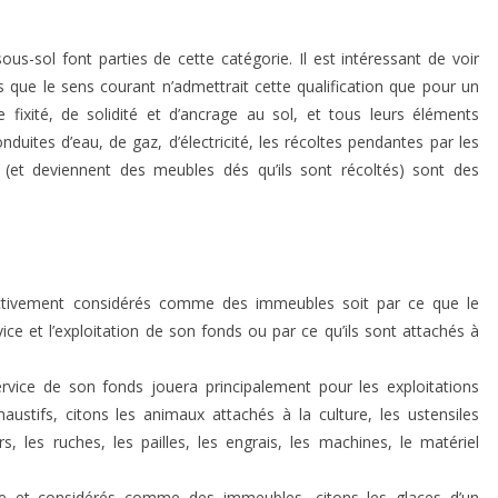
ous-sol font parties de cette catégorie. Il est intéressant de voir
 que le sens courant n’admettrait cette qualification que pour un
 fixité, de solidité et d’ancrage au sol, et tous leurs éléments
nduites d’eau, de gaz, d’électricité, les récoltes pendantes par les
is (et deviennent des meubles dés qu’ils sont récoltés) sont des
ictivement considérés comme des immeubles soit par ce que le
ice et l’exploitation de son fonds ou par ce qu’ils sont attachés à
service de son fonds jouera principalement pour les exploitations
haustifs, citons les animaux attachés à la culture, les ustensiles
, les ruches, les pailles, les engrais, les machines, le matériel
e et considérés comme des immeubles, citons les glaces d’un