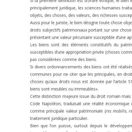
Si la première définition est d’ordre éthique, le bie
principalement juridique, les sciences humaines trai
objets, des choses, des valeurs, des richesses suscepti
Aussi pour le juriste, le bien désigne toute chose obje
droits subjectifs patrimoniaux portant sur une chose 
présentant une valeur pécuniaire susceptible d’une ap
Les biens sont des éléments constitutifs du patr
susceptibles d’une appropriation privée (choses commun
pas considérées comme des biens.
Si divers ordonnancements des biens ont été réalisés
communes pour ne citer que les principales, en droit 
choses qu’aux droits nous est donnée par l’article 
biens sont meubles ou immeubles».
Cette distinction majeure issue du droit romain mais s
Code Napoléon, traduisait une réalité économique e
comme principale valeur patrimoniale (
res mobilis, r
traitement juridique particulier.
Bien que l’on puisse, surtout depuis le développem