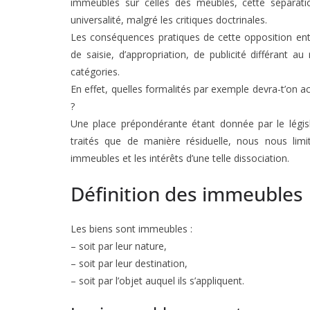
immeubles sur celles des meubles, cette séparati
universalité, malgré les critiques doctrinales.
Les conséquences pratiques de cette opposition en
de saisie, d’appropriation, de publicité différant a
catégories.
En effet, quelles formalités par exemple devra-t’on
?
Une place prépondérante étant donnée par le légis
traités que de manière résiduelle, nous nous limi
immeubles et les intérêts d’une telle dissociation.
Définition des immeubles
Les biens sont immeubles :
– soit par leur nature,
– soit par leur destination,
– soit par l’objet auquel ils s’appliquent.