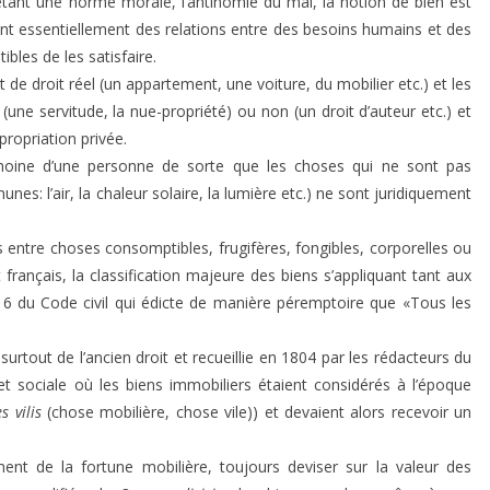
n étant une norme morale, l’antinomie du mal, la notion de bien est
tant essentiellement des relations entre des besoins humains et des
bles de les satisfaire.
t de droit réel (un appartement, une voiture, du mobilier etc.) et les
(une servitude, la nue-propriété) ou non (un droit d’auteur etc.) et
propriation privée.
imoine d’une personne de sorte que les choses qui ne sont pas
es: l’air, la chaleur solaire, la lumière etc.) ne sont juridiquement
 entre choses consomptibles, frugifères, fongibles, corporelles ou
français, la classification majeure des biens s’appliquant tant aux
516 du Code civil qui édicte de manière péremptoire que «Tous les
urtout de l’ancien droit et recueillie en 1804 par les rédacteurs du
t sociale où les biens immobiliers étaient considérés à l’époque
es vilis
(chose mobilière, chose vile)) et devaient alors recevoir un
ent de la fortune mobilière, toujours deviser sur la valeur des