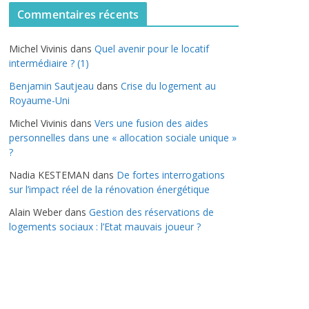
t
Commentaires récents
é
g
Michel Vivinis
dans
Quel avenir pour le locatif
o
intermédiaire ? (1)
r
Benjamin Sautjeau
dans
Crise du logement au
i
Royaume-Uni
e
s
Michel Vivinis
dans
Vers une fusion des aides
personnelles dans une « allocation sociale unique »
?
Nadia KESTEMAN
dans
De fortes interrogations
sur l’impact réel de la rénovation énergétique
Alain Weber
dans
Gestion des réservations de
logements sociaux : l’Etat mauvais joueur ?