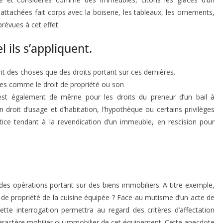
attachées fait corps avec la boiserie, les tableaux, les ornements,
prévues à cet effet.
 ils s’appliquent.
t des choses que des droits portant sur ces dernières.
les comme le droit de propriété ou son
est également de même pour les droits du preneur d’un bail à
un droit d’usage et d’habitation, l’hypothèque ou certains privilèges
stice tendant à la revendication d’un immeuble, en rescision pour
 des opérations portant sur des biens immobiliers. A titre exemple,
 de propriété de la cuisine équipée ? Face au mutisme d’un acte de
ette interrogation permettra au regard des critères d’affectation
caractère mobilier ou immobilier de cet équipement. Cette anecdote