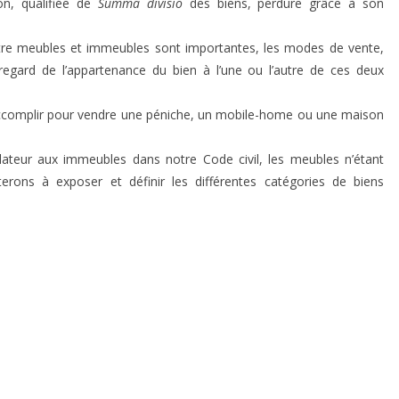
on, qualifiée de
Summa divisio
des biens, perdure grâce à son
tre meubles et immeubles sont importantes, les modes de vente,
u regard de l’appartenance du bien à l’une ou l’autre de ces deux
 accomplir pour vendre une péniche, un mobile-home ou une maison
lateur aux immeubles dans notre Code civil, les meubles n’étant
terons à exposer et définir les différentes catégories de biens