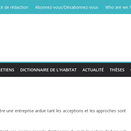
é de rédaction
Abonnez-vous/Désabonnez-vous
Who are we ?
ETIENS
DICTIONNAIRE DE L’HABITAT
ACTUALITÉ
THÈSES
re une entreprise ardue tant les acceptions et les approches sont