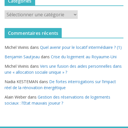
Catégories
C
a
t
Commentaires récents
é
g
Michel Vivinis
dans
Quel avenir pour le locatif intermédiaire ? (1)
o
r
Benjamin Sautjeau
dans
Crise du logement au Royaume-Uni
i
Michel Vivinis
dans
Vers une fusion des aides personnelles dans
e
une « allocation sociale unique » ?
s
Nadia KESTEMAN
dans
De fortes interrogations sur l’impact
réel de la rénovation énergétique
Alain Weber
dans
Gestion des réservations de logements
sociaux : l’Etat mauvais joueur ?