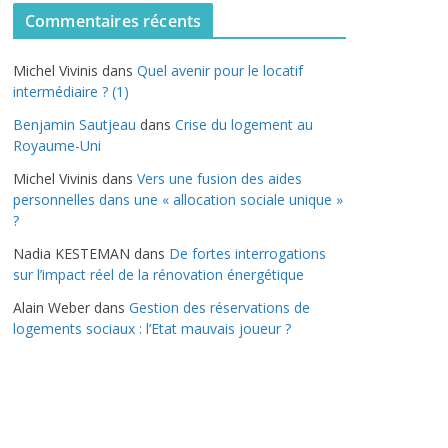
t
Commentaires récents
é
g
Michel Vivinis
dans
Quel avenir pour le locatif
o
intermédiaire ? (1)
r
Benjamin Sautjeau
dans
Crise du logement au
i
Royaume-Uni
e
s
Michel Vivinis
dans
Vers une fusion des aides
personnelles dans une « allocation sociale unique »
?
Nadia KESTEMAN
dans
De fortes interrogations
sur l’impact réel de la rénovation énergétique
Alain Weber
dans
Gestion des réservations de
logements sociaux : l’Etat mauvais joueur ?