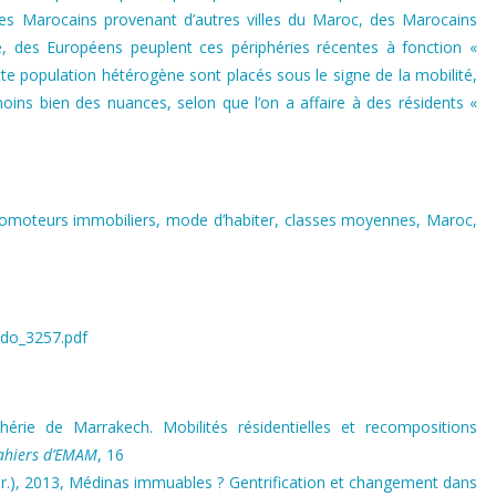
es Marocains provenant d’autres villes du Maroc, des Marocains
e, des Européens peuplent ces périphéries récentes à fonction «
tte population hétérogène sont placés sous le signe de la mobilité,
ins bien des nuances, selon que l’on a affaire à des résidents «
promoteurs immobiliers, mode d’habiter, classes moyennes, Maroc,
lado_3257.pdf
phérie de Marrakech. Mobilités résidentielles et recompositions
ahiers d’EMAM
, 16
(dir.), 2013, Médinas immuables ? Gentrification et changement dans