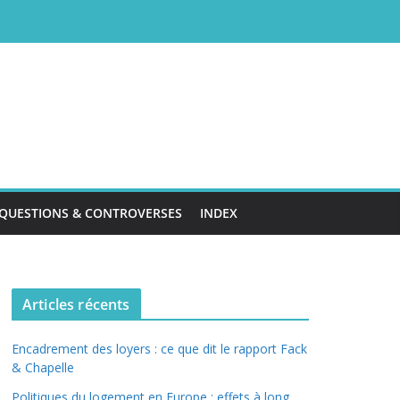
QUESTIONS & CONTROVERSES
INDEX
Articles récents
Encadrement des loyers : ce que dit le rapport Fack
& Chapelle
Politiques du logement en Europe : effets à long