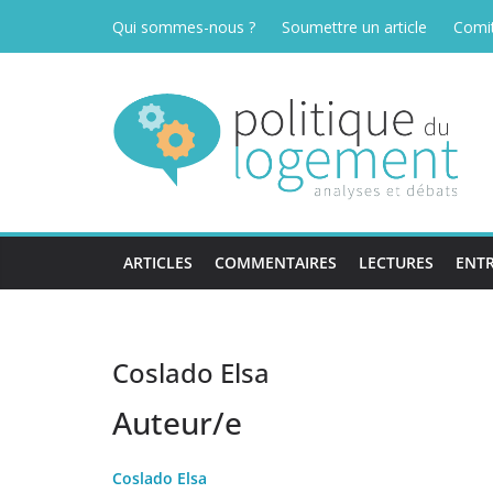
Passer
Qui sommes-nous ?
Soumettre un article
Comit
au
contenu
ARTICLES
COMMENTAIRES
LECTURES
ENTR
Coslado Elsa
Auteur/e
Coslad
o Elsa