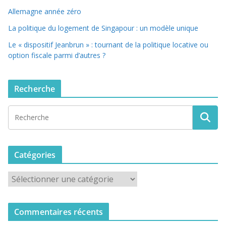
Allemagne année zéro
La politique du logement de Singapour : un modèle unique
Le « dispositif Jeanbrun » : tournant de la politique locative ou
option fiscale parmi d’autres ?
Recherche
Catégories
C
a
t
Commentaires récents
é