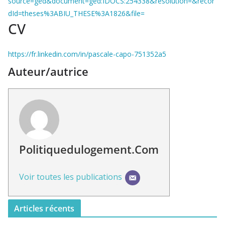
source=ged&document=ged:IDOCS:254338&resolution=&recor
dId=theses%3ABIU_THESE%3A1826&file=
CV
https://fr.linkedin.com/in/pascale-capo-751352a5
Auteur/autrice
Politiquedulogement.com
Voir toutes les publications
Articles récents