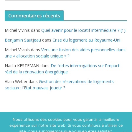
a
t
Commentaires récents
é
g
Michel Vivinis
dans
Quel avenir pour le locatif intermédiaire ? (1)
o
r
Benjamin Sautjeau
dans
Crise du logement au Royaume-Uni
i
Michel Vivinis
dans
Vers une fusion des aides personnelles dans
e
une « allocation sociale unique » ?
s
Nadia KESTEMAN
dans
De fortes interrogations sur l’impact
réel de la rénovation énergétique
Alain Weber
dans
Gestion des réservations de logements
sociaux : l’Etat mauvais joueur ?
Nous utilisons des cookies pour vous garantir la meilleure
expérience sur notre site web. Si vous continuez à utiliser ce
Copyright © 2015 Politique du logement.com. Tous droits
site, nous supposerons que vous en êtes satisfait.