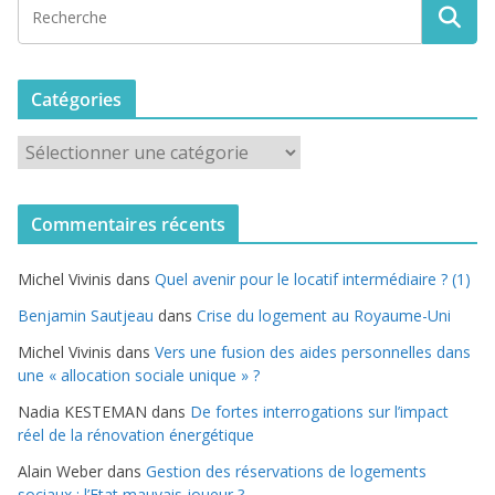
Catégories
C
a
t
Commentaires récents
é
g
Michel Vivinis
dans
Quel avenir pour le locatif intermédiaire ? (1)
o
r
Benjamin Sautjeau
dans
Crise du logement au Royaume-Uni
i
Michel Vivinis
dans
Vers une fusion des aides personnelles dans
e
une « allocation sociale unique » ?
s
Nadia KESTEMAN
dans
De fortes interrogations sur l’impact
réel de la rénovation énergétique
Alain Weber
dans
Gestion des réservations de logements
sociaux : l’Etat mauvais joueur ?