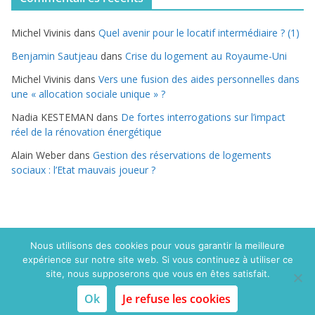
é
g
Michel Vivinis
dans
Quel avenir pour le locatif intermédiaire ? (1)
o
r
Benjamin Sautjeau
dans
Crise du logement au Royaume-Uni
i
Michel Vivinis
dans
Vers une fusion des aides personnelles dans
e
une « allocation sociale unique » ?
s
Nadia KESTEMAN
dans
De fortes interrogations sur l’impact
réel de la rénovation énergétique
Alain Weber
dans
Gestion des réservations de logements
sociaux : l’Etat mauvais joueur ?
Nous utilisons des cookies pour vous garantir la meilleure
expérience sur notre site web. Si vous continuez à utiliser ce
Copyright © 2015 Politique du logement.com. Tous droits
site, nous supposerons que vous en êtes satisfait.
réservés
Ok
Je refuse les cookies
Mentions légales