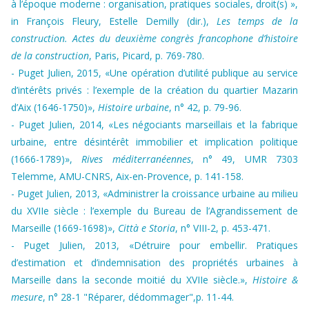
à l’époque moderne : organisation, pratiques sociales, droit(s) »,
in François Fleury, Estelle Demilly (dir.),
Les temps de la
construction. Actes du deuxième congrès francophone d’histoire
de la construction
, Paris, Picard, p. 769-780.
-
Puget Julien, 2015, «Une opération d’utilité publique au service
d’intérêts privés : l’exemple de la création du quartier Mazarin
d’Aix (1646-1750)»,
Histoire urbaine
, n° 42, p. 79-96
.
-
Puget Julien, 2014, «Les négociants marseillais et la fabrique
urbaine, entre désintérêt immobilier et implication politique
(1666-1789)»,
Rives méditerranéennes
, n° 49, UMR 7303
Telemme, AMU-CNRS, Aix-en-Provence, p. 141-158
.
-
Puget Julien, 2013, «Administrer la croissance urbaine au milieu
du XVIIe siècle : l’exemple du Bureau de l’Agrandissement de
Marseille (1669-1698)»,
Città e Storia
, n° VIII-2, p. 453-471
.
-
Puget Julien, 2013, «Détruire pour embellir. Pratiques
d’estimation et d’indemnisation des propriétés urbaines à
Marseille dans la seconde moitié du XVIIe siècle.»,
Histoire &
mesure
, n° 28-1 "Réparer, dédommager",p. 11-44
.