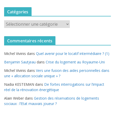
Catégories
C
a
t
Commentaires récents
é
g
Michel Vivinis
dans
Quel avenir pour le locatif intermédiaire ? (1)
o
r
Benjamin Sautjeau
dans
Crise du logement au Royaume-Uni
i
Michel Vivinis
dans
Vers une fusion des aides personnelles dans
e
une « allocation sociale unique » ?
s
Nadia KESTEMAN
dans
De fortes interrogations sur l’impact
réel de la rénovation énergétique
Alain Weber
dans
Gestion des réservations de logements
sociaux : l’Etat mauvais joueur ?