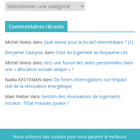
C
a
t
Commentaires récents
é
g
Michel Vivinis
dans
Quel avenir pour le locatif intermédiaire ? (1)
o
r
Benjamin Sautjeau
dans
Crise du logement au Royaume-Uni
i
Michel Vivinis
dans
Vers une fusion des aides personnelles dans
e
une « allocation sociale unique » ?
s
Nadia KESTEMAN
dans
De fortes interrogations sur l’impact
réel de la rénovation énergétique
Alain Weber
dans
Gestion des réservations de logements
sociaux : l’Etat mauvais joueur ?
Nous utilisons des cookies pour vous garantir la meilleure