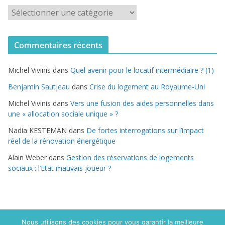
C
a
t
Commentaires récents
é
g
Michel Vivinis
dans
Quel avenir pour le locatif intermédiaire ? (1)
o
r
Benjamin Sautjeau
dans
Crise du logement au Royaume-Uni
i
Michel Vivinis
dans
Vers une fusion des aides personnelles dans
e
une « allocation sociale unique » ?
s
Nadia KESTEMAN
dans
De fortes interrogations sur l’impact
réel de la rénovation énergétique
Alain Weber
dans
Gestion des réservations de logements
sociaux : l’Etat mauvais joueur ?
Nous utilisons des cookies pour vous garantir la meilleure