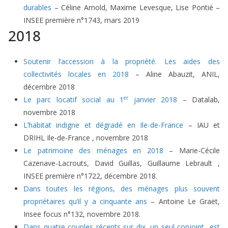
durables
– Céline Arnold, Maxime Levesque, Lise Pontié –
INSEE première n°1743, mars 2019
2018
Soutenir l’accession à la propriété. Les aides des
collectivités locales en 2018
– Aline Abauzit, ANIL,
décembre 2018
er
Le parc locatif social au 1
janvier 2018
– Datalab,
novembre 2018
L’habitat indigne et dégradé en Ile-de-France
– IAU et
DRIHL Ile-de-France , novembre 2018
Le patrimoine des ménages en 2018
– Marie-Cécile
Cazenave-Lacrouts, David Guillas, Guillaume Lebrault ,
INSEE première n°1722, décembre 2018.
Dans toutes les régions, des ménages plus souvent
propriétaires qu’il y a cinquante ans
– Antoine Le Graët,
Insee focus n°132, novembre 2018.
Dans quatre couples récents sur dix, un seul conjoint est