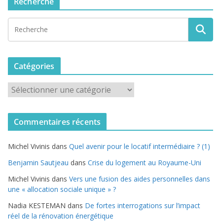
Recherche
Catégories
C
a
t
Commentaires récents
é
g
Michel Vivinis
dans
Quel avenir pour le locatif intermédiaire ? (1)
o
r
Benjamin Sautjeau
dans
Crise du logement au Royaume-Uni
i
Michel Vivinis
dans
Vers une fusion des aides personnelles dans
e
une « allocation sociale unique » ?
s
Nadia KESTEMAN
dans
De fortes interrogations sur l’impact
réel de la rénovation énergétique