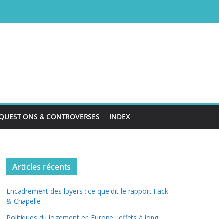
QUESTIONS & CONTROVERSES
INDEX
Articles récents
Encadrement des loyers : ce que dit le rapport Fack
& Chapelle
Politiques du logement en Europe : effets à long