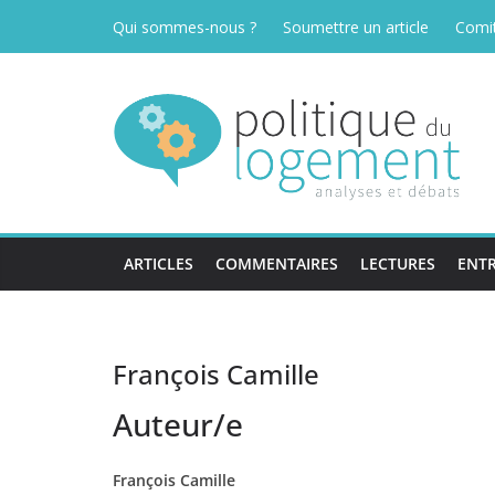
Passer
Qui sommes-nous ?
Soumettre un article
Comit
au
contenu
ARTICLES
COMMENTAIRES
LECTURES
ENTR
François Camille
Auteur/e
François Camille