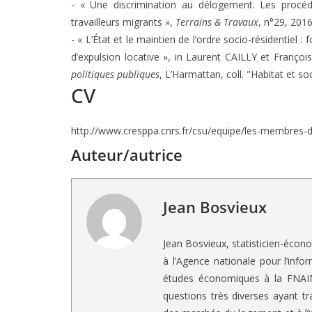
- « Une discrimination au délogement. Les procédu
travailleurs migrants »,
Terrains & Travaux
, n°29, 2016
- « L’État et le maintien de l’ordre socio-résidenti
d’expulsion locative », in Laurent CAILLY et Françoi
politiques publiques
, L’Harmattan, coll. "Habitat et so
CV
http://www.cresppa.cnrs.fr/csu/equipe/les-membres-d
Auteur/autrice
Jean Bosvieux
Jean Bosvieux, statisticien-écon
à l’Agence nationale pour l’info
études économiques à la FNAIM.
questions très diverses ayant 