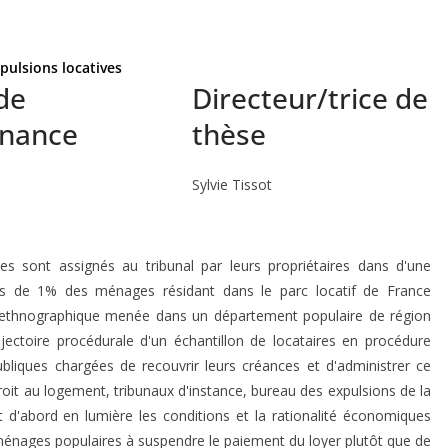
xpulsions locatives
de
Directeur/trice de
enance
thèse
Sylvie Tissot
 sont assignés au tribunal par leurs propriétaires dans d'une
plus de 1% des ménages résidant dans le parc locatif de France
e ethnographique menée dans un département populaire de région
rajectoire procédurale d'un échantillon de locataires en procédure
 publiques chargées de recouvrir leurs créances et d'administrer ce
droit au logement, tribunaux d'instance, bureau des expulsions de la
t d'abord en lumière les conditions et la rationalité économiques
énages populaires à suspendre le paiement du loyer plutôt que de