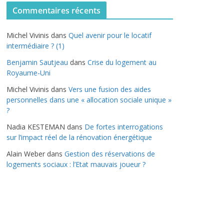
t
Commentaires récents
é
g
Michel Vivinis
dans
Quel avenir pour le locatif
o
intermédiaire ? (1)
r
Benjamin Sautjeau
dans
Crise du logement au
i
Royaume-Uni
e
s
Michel Vivinis
dans
Vers une fusion des aides
personnelles dans une « allocation sociale unique »
?
Nadia KESTEMAN
dans
De fortes interrogations
sur l’impact réel de la rénovation énergétique
Alain Weber
dans
Gestion des réservations de
logements sociaux : l’Etat mauvais joueur ?