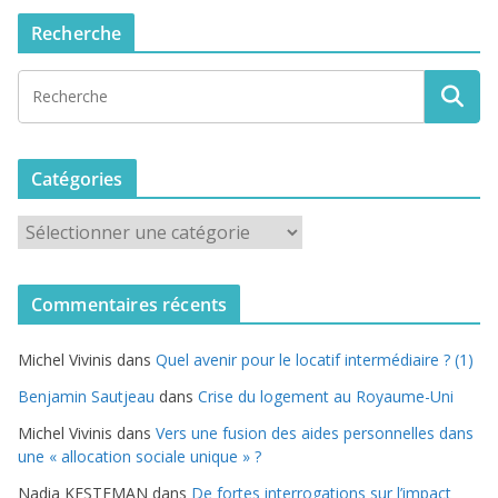
Recherche
Catégories
C
a
t
Commentaires récents
é
g
Michel Vivinis
dans
Quel avenir pour le locatif intermédiaire ? (1)
o
r
Benjamin Sautjeau
dans
Crise du logement au Royaume-Uni
i
Michel Vivinis
dans
Vers une fusion des aides personnelles dans
e
une « allocation sociale unique » ?
s
Nadia KESTEMAN
dans
De fortes interrogations sur l’impact