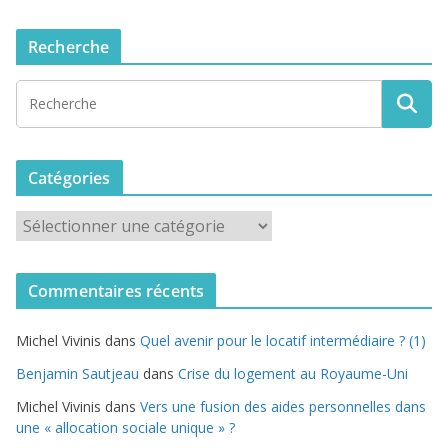
Recherche
Catégories
C
a
t
Commentaires récents
é
g
Michel Vivinis
dans
Quel avenir pour le locatif intermédiaire ? (1)
o
r
Benjamin Sautjeau
dans
Crise du logement au Royaume-Uni
i
Michel Vivinis
dans
Vers une fusion des aides personnelles dans
e
une « allocation sociale unique » ?
s