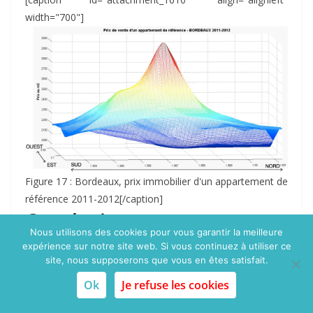
width="700"]
Figure 17 : Bordeaux, prix immobilier d'un appartement de
référence 2011-2012[/caption]
Conclusion
Nous utilisons des cookies pour vous garantir la meilleure
expérience sur notre site web. Si vous continuez à utiliser ce
Cette étude est la première étape d'un travail de doctorat
site, nous supposerons que vous en êtes satisfait.
dont l'objectif est d'étudier la capacité de différents
Ok
Je refuse les cookies
modèles d'économie urbaine à prédire l'évolution de
certains paramètres clés après une rénovation urbaine.