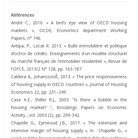
Références
André C., 2010. « A bird’s eye view of OECD housing
markets », OCDE, Economics department Working
Papers, n° 746.
Antipa, P., Lecat R. 2013. « Bulle immobilière et politique
d’octroi de crédits. Enseignements d'un modèle structurel
du marché français de l'immobilier résidentiel », Revue de
l'OFCE, 2013/2 N° 128, pp. 163-187.
Caldera A., JohanssonÅ, 2013. « The price responsiveness
of housing supply in OECD countries », Journal of Housing
Economics 22, pp. 231–249.
Case K.E., Shiller R.J., 2003. “Is there a bubble in the
housing market? ”, Brookings Papers on Economic
Activity , vol. 2003 (2), pp. 299-342.
Chapelle G., Eymeoud J.B., 2017. « The extensive and
intensive margin of housing supply », in : Chapelle G., «