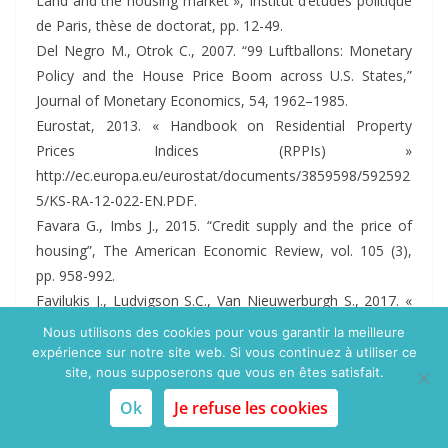
Land and the housing market », Institut d’études politique
de Paris, thèse de doctorat, pp. 12-49.
Del Negro M., Otrok C., 2007. “99 Luftballons: Monetary
Policy and the House Price Boom across U.S. States,”
Journal of Monetary Economics, 54, 1962–1985.
Eurostat, 2013. « Handbook on Residential Property
Prices Indices (RPPIs) »
http://ec.europa.eu/eurostat/documents/3859598/592592
5/KS-RA-12-022-EN.PDF.
Favara G., Imbs J., 2015. “Credit supply and the price of
housing”, The American Economic Review, vol. 105 (3),
pp. 958-992.
Favilukis J., Ludvigson S.C., Van Nieuwerburgh S., 2017. «
The macroeconomic effects of housing wealth, housing
Nous utilisons des cookies pour vous garantir la meilleure
finance, and limited risk-sharing in general equilibrium »,
expérience sur notre site web. Si vous continuez à utiliser ce
site, nous supposerons que vous en êtes satisfait.
Journal of Political Economy, vol. 125 (1).
Girouard N., Mike K., van den Noord P., André C., 2006. «
Ok
Je refuse les cookies
Recent house price developments : The role of