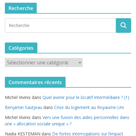
Recherche
Catégories
C
a
t
Commentaires récents
é
g
Michel Vivinis
dans
Quel avenir pour le locatif intermédiaire ? (1)
o
r
Benjamin Sautjeau
dans
Crise du logement au Royaume-Uni
i
Michel Vivinis
dans
Vers une fusion des aides personnelles dans
e
une « allocation sociale unique » ?
s
Nadia KESTEMAN
dans
De fortes interrogations sur l’impact