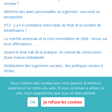
sociaux ?
Réforme des aides personnelles au logement : une mise en
perspective
PTZ : y a-t-il corrélation entre l’aide de l’Etat et le nombre de
bénéficiaires ?
Le marché américain et la crise immobilière de 2006 : retour sur
trois affirmations.
Quand le droit naît de la pratique : le contrat de construction
d’une maison individuelle
Mobilisation des logements vacants : des politiques vouées à
l’échec
Les notaires et la réforme des professions réglementées
Nous utilisons des cookies pour vous garantir la meilleure
Accession à la propriété : l’ingénierie juridique peut-elle
expérience sur notre site web. Si vous continuez à utiliser ce
neutraliser le coût du foncier ? Bail emphytéotique, community
site, nous supposerons que vous en êtes satisfait.
land trust et BRILO.
Ok
Je refuse les cookies
Peut-on assurer la solidité du système bancaire aux dépens des
accédants à la propriété ?