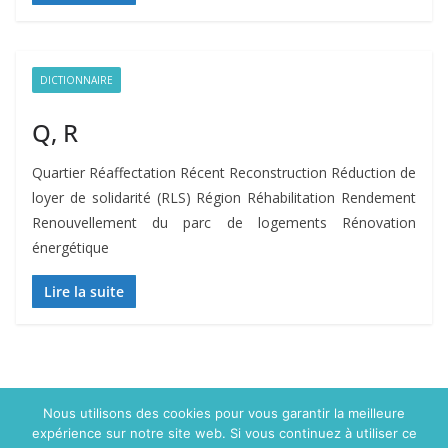
DICTIONNAIRE
Q, R
Quartier Réaffectation Récent Reconstruction Réduction de
loyer de solidarité (RLS) Région Réhabilitation Rendement
Renouvellement du parc de logements Rénovation
énergétique
Lire la suite
Nous utilisons des cookies pour vous garantir la meilleure
expérience sur notre site web. Si vous continuez à utiliser ce
Copyright © 2015 Politique du logement.com. Tous droits