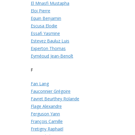
El Mnasfi Mustapha
Eloi Pierre
Equin Benjamin
Escusa Elodie
Essafi Yasmine
Estevez Bauluz Luis
Experton Thomas
Eyméoud Jean-Benoît
F
Fan Lang
Fauconnier Grégoire
Favret Beurthey Rolande
Flage Alexandre
Ferguson Yann
François Camille
Fretigny Raphaël