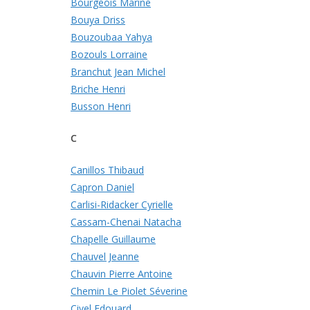
Bourgeois Marine
Bouya Driss
Bouzoubaa Yahya
Bozouls Lorraine
Branchut Jean Michel
Briche Henri
Busson Henri
C
Canillos Thibaud
Capron Daniel
Carlisi-Ridacker Cyrielle
Cassam-Chenai Natacha
Chapelle Guillaume
Chauvel Jeanne
Chauvin Pierre Antoine
Chemin Le Piolet Séverine
Civel Edouard