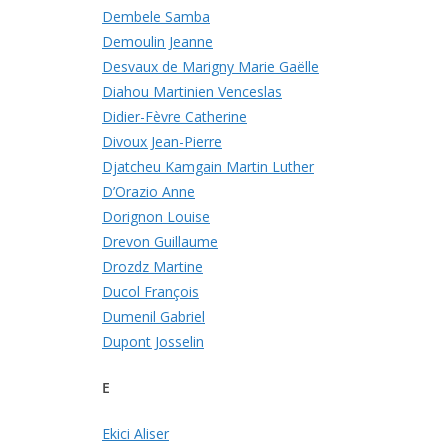
Dembele Samba
Demoulin Jeanne
Desvaux de Marigny Marie Gaëlle
Diahou Martinien Venceslas
Didier-Fèvre Catherine
Divoux Jean-Pierre
Djatcheu Kamgain Martin Luther
D’Orazio Anne
Dorignon Louise
Drevon Guillaume
Drozdz Martine
Ducol François
Dumenil Gabriel
Dupont Josselin
E
Ekici Aliser