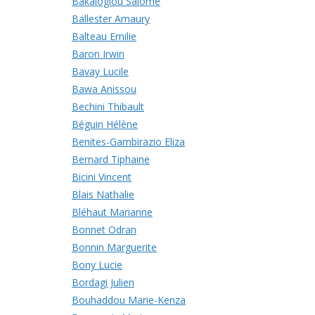
Bakaloglou Salomé
Ballester Amaury
Balteau Emilie
Baron Irwin
Bavay Lucile
Bawa Anissou
Bechini Thibault
Béguin Hélène
Benites-Gambirazio Eliza
Bernard Tiphaine
Bicini Vincent
Blais Nathalie
Bléhaut Marianne
Bonnet Odran
Bonnin Marguerite
Bony Lucie
Bordagi Julien
Bouhaddou Marie-Kenza