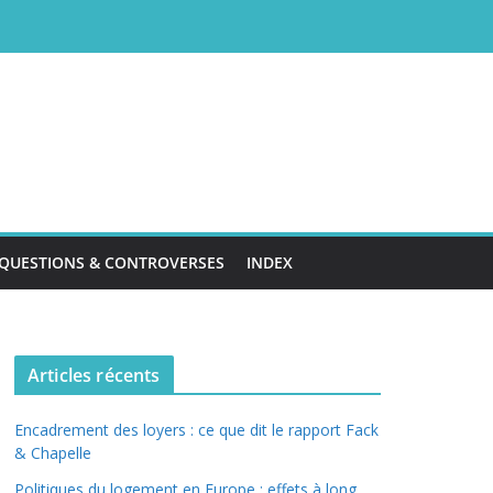
QUESTIONS & CONTROVERSES
INDEX
Articles récents
Encadrement des loyers : ce que dit le rapport Fack
& Chapelle
Politiques du logement en Europe : effets à long