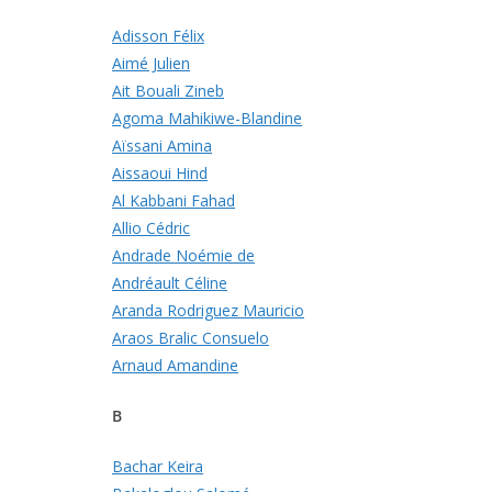
Adisson Félix
Aimé Julien
Ait Bouali Zineb
Agoma Mahikiwe-Blandine
Aïssani Amina
Aissaoui Hind
Al Kabbani Fahad
Allio Cédric
Andrade Noémie de
Andréault Céline
Aranda Rodriguez Mauricio
Araos Bralic Consuelo
Arnaud Amandine
B
Bachar Keira