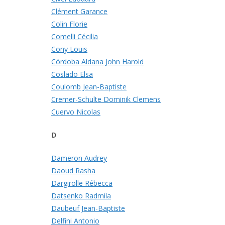
Clément Garance
Colin Florie
Comelli Cécilia
Cony Louis
Córdoba Aldana John Harold
Coslado Elsa
Coulomb Jean-Baptiste
Cremer-Schulte Dominik Clemens
Cuervo Nicolas
D
Dameron Audrey
Daoud Rasha
Dargirolle Rébecca
Datsenko Radmila
Daubeuf Jean-Baptiste
Delfini Antonio