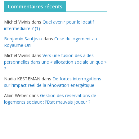
t
Commentaires récents
é
g
Michel Vivinis
dans
Quel avenir pour le locatif
o
intermédiaire ? (1)
r
Benjamin Sautjeau
dans
Crise du logement au
i
Royaume-Uni
e
s
Michel Vivinis
dans
Vers une fusion des aides
personnelles dans une « allocation sociale unique »
?
Nadia KESTEMAN
dans
De fortes interrogations
sur l’impact réel de la rénovation énergétique
Alain Weber
dans
Gestion des réservations de
logements sociaux : l’Etat mauvais joueur ?