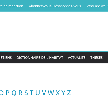
é de rédaction
Abonnez-vous/Désabonnez-vous
Who are we ?
ETIENS
DICTIONNAIRE DE L’HABITAT
ACTUALITÉ
THÈSES
O
P Q
R
S
T
U V
W X Y Z