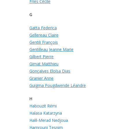
Fries Cécile
G
Gatta Federica
Gellereau Claire
Gentili François
Gentilleau Jeanne Marie
Gilbert Pierre
Gimat Matthieu
Gonçalves Eloísa Dias
Granier Anne
Guigma Pougdwende Léandre
H
Habouzit Rémi
Halasa Katarzyna
Halil-Merad Nedjoua
Hamrouni Tesnim